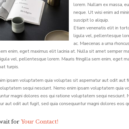
lorem. Nullam ex massa, eu
neque. Ut wisi enim ad mini
suscipit lo aliquip.
Etiam venenatis elit in tor
ligula vel, pellentesque l
ac. Maecenas a urna rhoncus
a sem enim, eget maximus elit lacinia at. Nulla sit amet semper m
ligula vel, pellentesque lorem. Mauris fringilla sem enim, eget m
at turpis.
m ipsam voluptatem quia voluptas sit aspernatur aut odit aut fu
voluptatem sequi nesciunt. Nemo enim ipsam voluptatem quia volu
ntur magni dolores eos qui ratione voluptatem sequi nesciunt.
ur aut odit aut fugit, sed quia consequuntur magni dolores eos q
wait for
Your Contact!