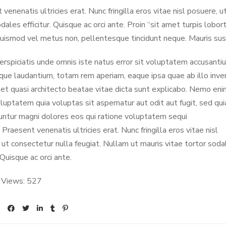
venenatis ultricies erat. Nunc fringilla eros vitae nisl posuere, 
dales efficitur. Quisque ac orci ante. Proin “sit amet turpis lobort
uismod vel metus non, pellentesque tincidunt neque. Mauris susc
erspiciatis unde omnis iste natus error sit voluptatem accusanti
ue laudantium, totam rem aperiam, eaque ipsa quae ab illo inve
s et quasi architecto beatae vitae dicta sunt explicabo. Nemo en
luptatem quia voluptas sit aspernatur aut odit aut fugit, sed qui
ntur magni dolores eos qui ratione voluptatem sequi
 Praesent venenatis ultricies erat. Nunc fringilla eros vitae nisl
 ut consectetur nulla feugiat. Nullam ut mauris vitae tortor soda
. Quisque ac orci ante.
 Views:
527