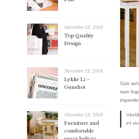
November 12, 2018
Top Quality
Design
November 12, 2018
Lykke Li –
Quis aut
Gunshot
eum fugi
imperdie
Vesti
November 12, 2018
et vi
Furniture and
comfortable
space help to