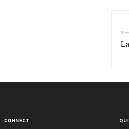
Nove
CONNECT
QU