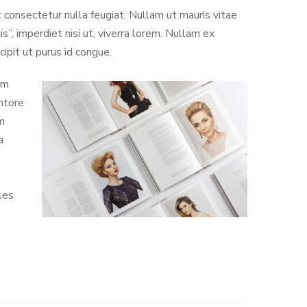
ut consectetur nulla feugiat. Nullam ut mauris vitae
is”, imperdiet nisi ut, viverra lorem. Nullam ex
ipit ut purus id congue.
um
ntore
im
a
les