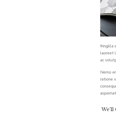
fringill
laoreet 
ac volutp
Nemo eni
ratione 
consequu
aspernat
We’ll 