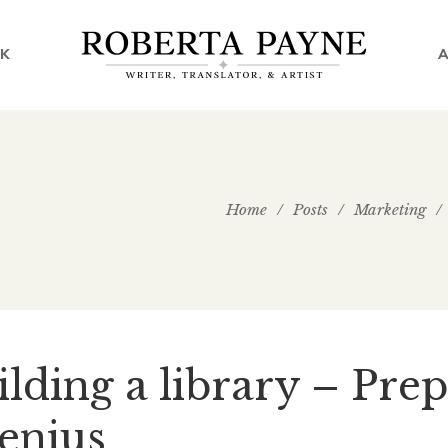
K
Home
/
Posts
/
Marketing
/
lding a library – Prep
genius