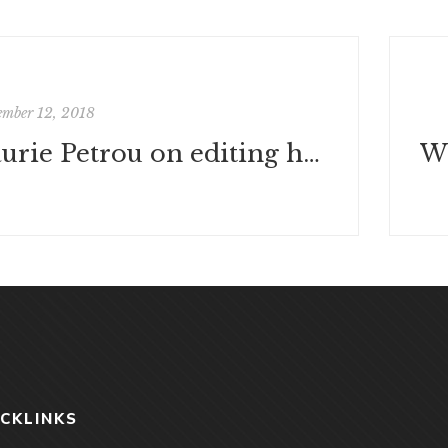
mber 12, 2018
Laurie Petrou on editing her debut novel
ICKLINKS