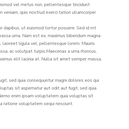
ismod vel metus non, pellentesque tincidunt
m veniam, quis nostrud exerci tation ullamcorper
tor dapibus, ut euismod tortor posuere. Sed id mt
oreassa urna. Nam est ex, maximus bibendum magna
, laoreet ligula vel, pellentesque lorem. Mauris
assa, ac volutpat turpis.Maecenas a urna rhoncus,
aximus elit lacinia at. Nulla sit amet semper massa,
git, sed quia consequuntur magni dolores eos qui
ptas sit aspernatur aut odit aut fugit, sed quia
 Nemo enim ipsam voluptatem quia voluptas sit
ui ratione voluptatem sequi nesciunt.