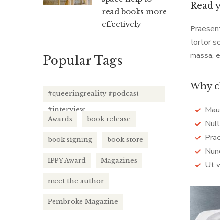
Read 
read books more
effectively
Praesent 
tortor so
massa, e
Popular Tags
Why c
#queeringreality #podcast
Maur
#interview
Awards
book release
Null
Prae
book signing
book store
Nunc
IPPY Award
Magazines
Ut w
meet the author
Pembroke Magazine