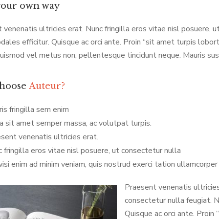
your own way
venenatis ultricies erat. Nunc fringilla eros vitae nisl posuere, 
dales efficitur. Quisque ac orci ante. Proin “sit amet turpis lobort
uismod vel metus non, pellentesque tincidunt neque. Mauris susc
hoose
Auteur?
is fringilla sem enim
a sit amet semper massa, ac volutpat turpis.
sent venenatis ultricies erat.
 fringilla eros vitae nisl posuere, ut consectetur nulla
isi enim ad minim veniam, quis nostrud exerci tation ullamcorper 
Praesent venenatis ultricies 
consectetur nulla feugiat. N
Quisque ac orci ante. Proin “