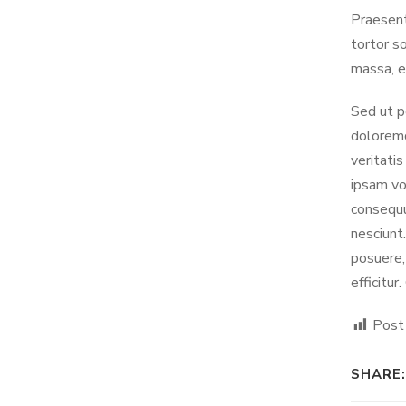
Praesent 
tortor so
massa, e
Sed ut p
doloremq
veritati
ipsam vo
consequu
nesciunt.
posuere,
efficitur
Post
SHARE: