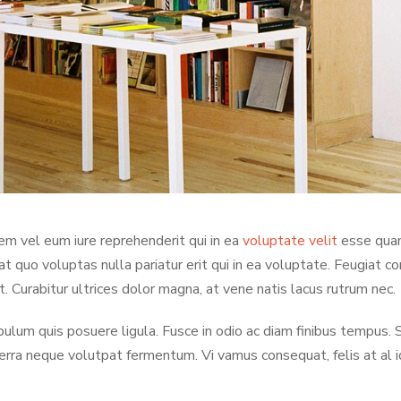
em vel eum iure reprehenderit qui in ea
voluptate velit
esse quam
at quo voluptas nulla pariatur erit qui in ea voluptate. Feugiat c
t. Curabitur ultrices dolor magna, at vene natis lacus rutrum nec.
bulum quis posuere ligula. Fusce in odio ac diam finibus tempus
verra neque volutpat fermentum. Vi vamus consequat, felis at al 